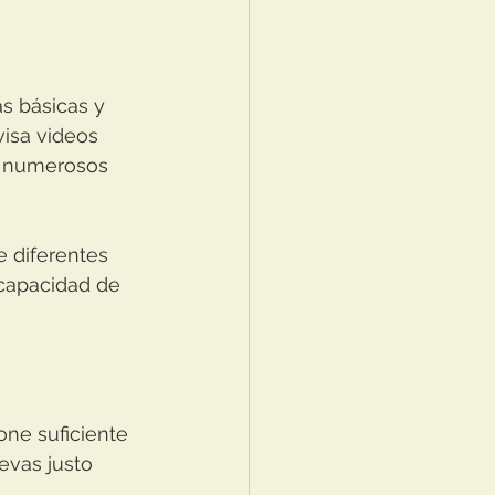
as básicas y 
isa videos 
e numerosos 
 diferentes 
 capacidad de 
one suficiente 
evas justo 