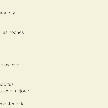
urante y 
 las noches 
ejos para 
ndo tus 
puede mejorar 
 mantener la 