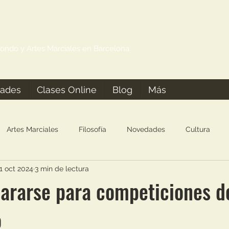
ondo y Artes Marciales en Barcelona
dades
Clases Online
Blog
Más
Artes Marciales
Filosofía
Novedades
Cultura
1 oct 2024
3 min de lectura
ararse para competiciones d
o