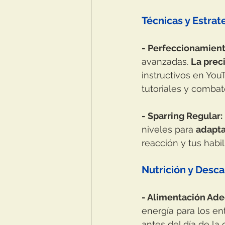
Técnicas y Estrat
- Perfeccionamient
avanzadas. 
La prec
instructivos en You
tutoriales y combat
- Sparring Regular:
niveles para 
adapta
reacción y tus habil
Nutrición y Desc
- Alimentación Ad
energía para los en
antes del día de la