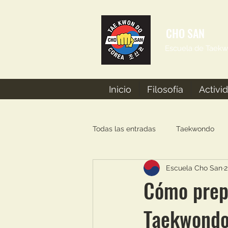
CHO SAN
Escuela de Taekw
Inicio
Filosofía
Activi
Todas las entradas
Taekwondo
Escuela Cho San
2
Consejos
Cómo prep
Taekwond