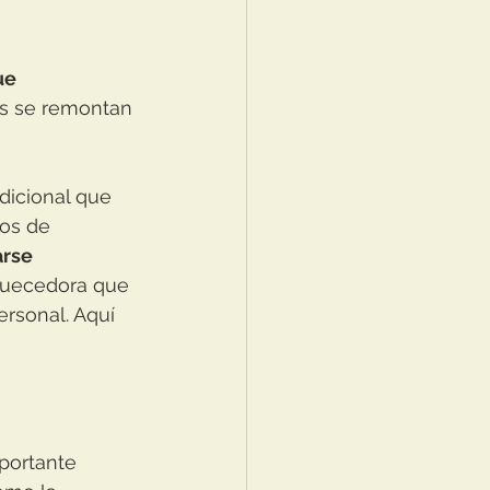
ue 
es se remontan 
dicional que 
os de 
rse 
quecedora que 
rsonal. Aquí 
portante 