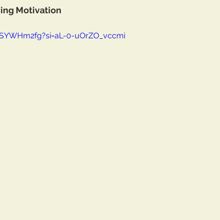
ing Motivation
-oSYWHm2fg?si=aL-0-uOrZO_vccmi