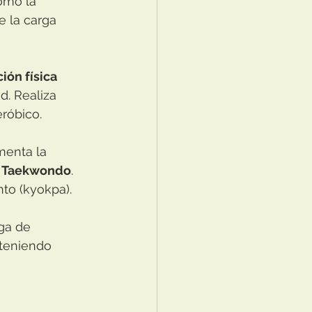
omo la 
e la carga 
ión física 
ad. Realiza 
róbico.
enta la 
de Taekwondo
. 
to (kyokpa).
ga de 
teniendo 