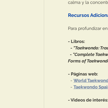
calma y la concentra
Recursos Adicion
Para profundizar e
- Libros: 
- 
"Taekwondo: Trad
  - 
"Complete Taekwo
Forms of Taekwond
- Páginas web:
  - 
World Taekwond
  - 
Taekwondo Spai
- Videos de interés