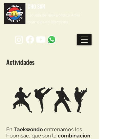
CHO SAN
Escuela de Taekwondo y Artes
Marciales en Barcelona
Actividades
En
Taekwondo
entrenamos los
Poomsae, que son la
combinación