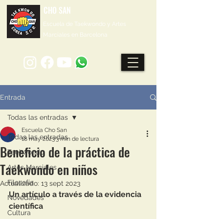
CHO SAN
Escuela de Taekwondo y Artes
Marciales en Barcelona
Entrada
Todas las entradas
Escuela Cho San
Todas las entradas
18 may 2023
3 min de lectura
Beneficio de la práctica de
Taekwondo
Taekwondo en niños
Artes Marciales
Filosofía
Actualizado:
13 sept 2023
Un artículo a través de la evidencia 
Novedades
científica
Cultura