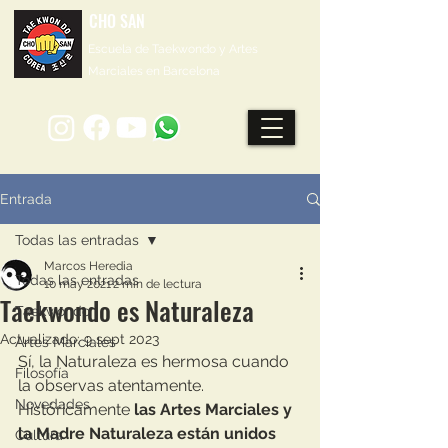
CHO SAN
Escuela de Taekwondo y Artes
Marciales en Barcelona
Entrada
Todas las entradas
Marcos Heredia
Todas las entradas
10 may 2021
2 min de lectura
Taekwondo es Naturaleza
Taekwondo
Actualizado:
9 sept 2023
Artes Marciales
Sí, la Naturaleza es hermosa cuando 
Filosofía
la observas atentamente. 
Novedades
Históricamente 
las Artes Marciales y 
la Madre Naturaleza están unidos 
Cultura