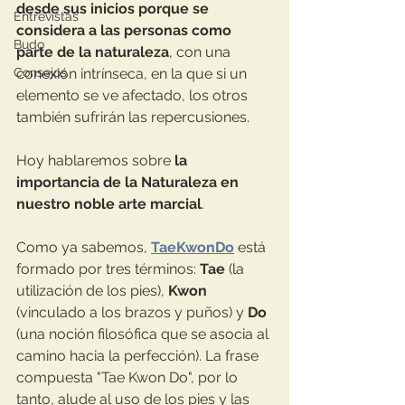
desde sus inicios porque se 
Entrevistas
considera a las personas como 
Budo
parte de la naturaleza
, con una 
Consejos
conexión intrínseca, en la que si un 
elemento se ve afectado, los otros 
también sufrirán las repercusiones.
Hoy hablaremos sobre 
la 
importancia de la Naturaleza en 
nuestro noble arte marcial
.
Como ya sabemos, 
TaeKwonDo
 está 
formado por tres términos: 
Tae
 (la 
utilización de los pies), 
Kwon
(vinculado a los brazos y puños) y 
Do
(una noción filosófica que se asocia al 
camino hacia la perfección). La frase 
compuesta "Tae Kwon Do", por lo 
tanto, alude al uso de los pies y las 