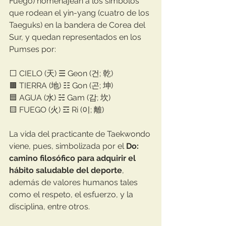
Fuego) homenajean a los símbolos 
que rodean el yin-yang (cuatro de los 
Taeguks) en la bandera de Corea del 
Sur, y quedan representados en los 
Pumses por:
⬜️ CIELO (天) ☰ Geon (건; 乾)
🟫 TIERRA (地) ☷ Gon (곤; 坤)
🟦 AGUA (水) ☵ Gam (감; 坎)
🟨 FUEGO (火) ☲ Ri (이; 離)
La vida del practicante de Taekwondo 
viene, pues, simbolizada por el 
Do: 
camino filosófico para adquirir el 
hábito saludable del deporte
, 
además de valores humanos tales 
como el respeto, el esfuerzo, y la 
disciplina, entre otros.⁣ 