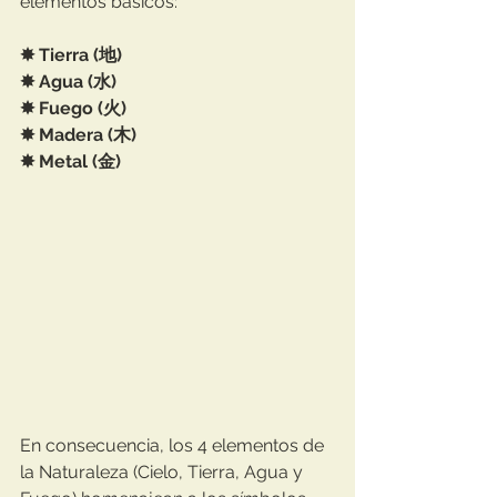
elementos básicos:⁣
✸ Tierra (地)⁣
✸ Agua (水)⁣
✸ Fuego (火)⁣
✸ Madera (木)⁣
✸ Metal (金)⁣
En consecuencia, los 4 elementos de 
la Naturaleza (Cielo, Tierra, Agua y 