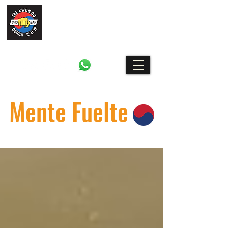
CHO SAN
Escuela de Taekwondo y Artes
Marciales en Barcelona
Mente Fuelte
El blog marcial de Escuela Cho San