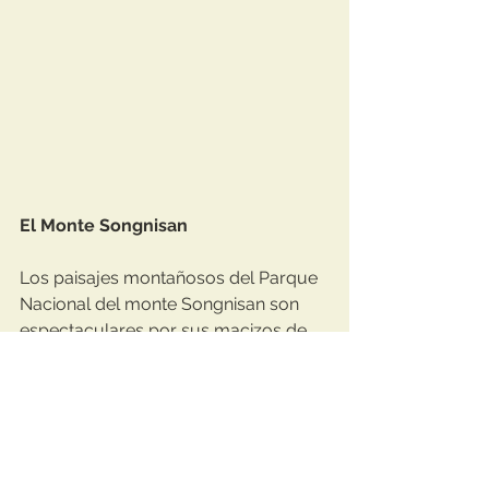
El Monte Songnisan
Los paisajes montañosos del Parque 
Nacional del monte Songnisan son 
espectaculares por sus macizos de 
granito, valles rocosos, cerezos en 
flor en primavera y bosques llenos de 
color en otoño. Además descubrimos 
templos budistas esparcidos por su 
entorno tan marvillosos como el de 
Beopjusa, levantado hace casi 1500 