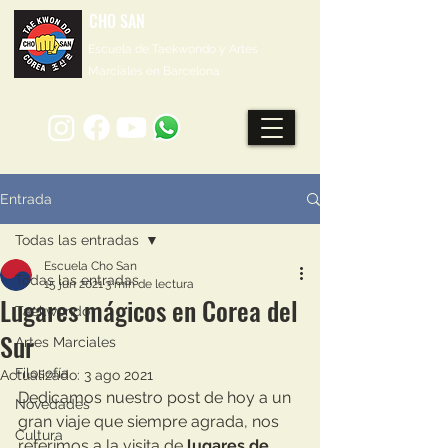
CHO SAN
Escuela de Taekwondo y Artes
Marciales en Barcelona
Entrada
Todas las entradas
Escuela Cho San
Todas las entradas
15 jun 2021
3 min de lectura
Lugares mágicos en Corea del
Taekwondo
Sur
Artes Marciales
Filosofía
Actualizado:
3 ago 2021
Dedicamos nuestro post de hoy a un 
Novedades
gran viaje que siempre agrada, nos 
Cultura
referimos a la visita de 
lugares de 