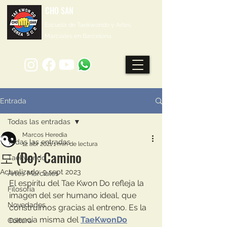
CHO SAN
Escuela de Taekwondo y Artes
Marciales en Barcelona
Entrada
Todas las entradas
Marcos Heredia
Todas las entradas
12 abr 2021
1 min de lectura
도 (Do): Camino
Taekwondo
Actualizado:
9 sept 2023
Artes Marciales
El espíritu del Tae Kwon Do refleja la 
Filosofía
imagen del ser humano ideal, que 
Novedades
construimos gracias al entreno. Es la 
esencia misma del 
TaeKwonDo
Cultura