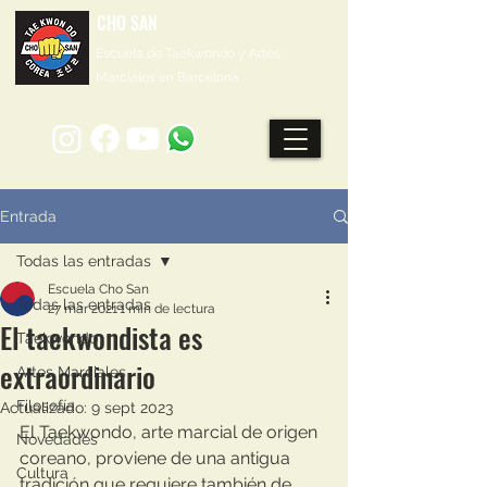
CHO SAN
Escuela de Taekwondo y Artes
Marciales en Barcelona
Entrada
Todas las entradas
Escuela Cho San
Todas las entradas
27 mar 2021
1 min de lectura
El taekwondista es
Taekwondo
extraordinario
Artes Marciales
Filosofía
Actualizado:
9 sept 2023
El Taekwondo, arte marcial de origen 
Novedades
coreano, proviene de una antigua 
Cultura
tradición que requiere también de 