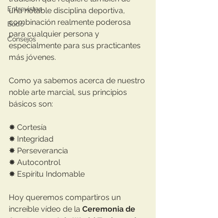
Entrevistas
una notable disciplina deportiva, 
combinación realmente poderosa 
Budo
para cualquier persona y 
Consejos
especialmente para sus practicantes 
más jóvenes. 
Como ya sabemos acerca de nuestro 
noble arte marcial, sus principios 
básicos son:
✸ Cortesía
✸ Integridad
✸ Perseverancia
✸ Autocontrol
✸ Espíritu Indomable
Hoy queremos compartiros un 
increíble vídeo de la 
Ceremonia de 