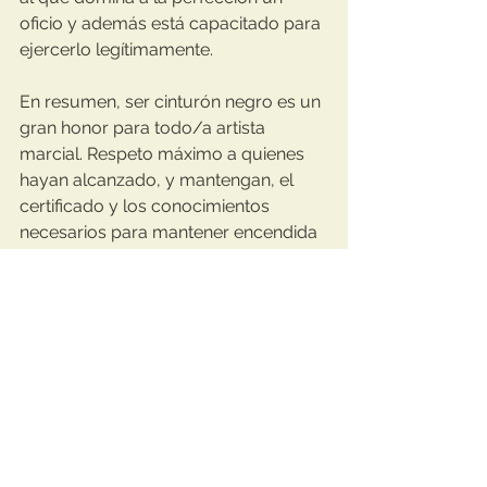
oficio y además está capacitado para 
ejercerlo legítimamente.
En resumen, ser cinturón negro es un 
gran honor para todo/a artista 
marcial. Respeto máximo a quienes 
hayan alcanzado, y mantengan, el 
certificado y los conocimientos 
necesarios para mantener encendida 
la chispa en su interior.
¡Feliz día del Cinturón Negro! 🥋
taekwondo
artes marciales
mente fuelte
cultura
cho san
Taekwondo
Artes Marciales
Filosofía