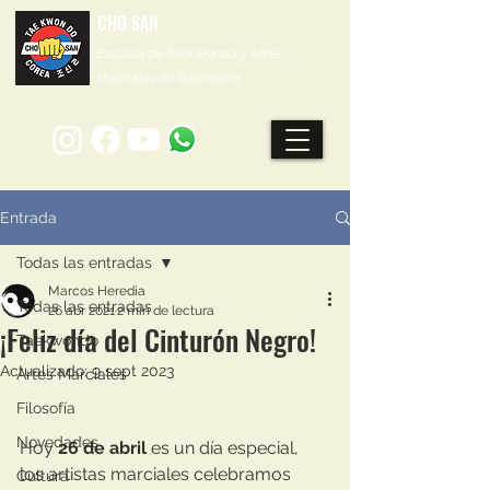
CHO SAN
Escuela de Taekwondo y Artes
Marciales en Barcelona
Entrada
Todas las entradas
Marcos Heredia
Todas las entradas
26 abr 2021
2 min de lectura
¡Feliz día del Cinturón Negro!
Taekwondo
Actualizado:
9 sept 2023
Artes Marciales
Filosofía
Novedades
Hoy 
26 de abril
 es un día especial, 
los artistas marciales celebramos 
Cultura