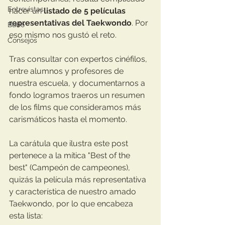
Entrevistas
hacer un 
listado de 5 películas 
representativas del Taekwondo
. Por 
Budo
eso mismo nos gustó el reto. 
Consejos
Tras consultar con expertos cinéfilos, 
entre alumnos y profesores de 
nuestra escuela, y documentarnos a 
fondo logramos traeros un resumen 
de los films que consideramos más 
carismáticos hasta el momento.
La carátula que ilustra este post 
pertenece a la mítica "Best of the 
best" (Campeón de campeones), 
quizás la película más representativa 
y característica de nuestro amado 
Taekwondo, por lo que encabeza 
esta lista: