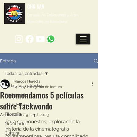
CHO SAN
Escuela de Taekwondo y Artes
Marciales en Barcelona
Entrada
Todas las entradas
Marcos Heredia
Todas las entradas
24 may 2021
3 min de lectura
Recomendamos 5 películas
Taekwondo
sobre Taekwondo
Artes Marciales
Filosofía
Actualizado:
9 sept 2023
Para ser honestos, explorando la 
Novedades
historia de la cinematografía 
Cultura
contemporánea, resulta complicado 