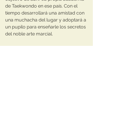
de Taekwondo en ese país. Con el 
tiempo desarrollará una amistad con 
una muchacha del lugar y adoptará a 
un pupilo para enseñarle los secretos 
del noble arte marcial.
Acompañamos esta referencia con el 
largometraje completo, que 
encontraréis disponible y gratuito en 
YouTube.
https://youtu.be/ckKgiue31xg