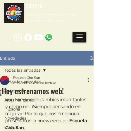
CHO SAN
Escuela de Taekwondo y Artes
Marciales en Barcelona
Entrada
Todas las entradas
Escuela Cho San
Todas las entradas
2 nov 2020
2 min de lectura
¡Hoy estrenamos web!
Taekwondo
Son tiempos de cambios importantes 
Artes Marciales
y cómo no… ¡Siempre pensando en 
Filosofía
mejorar! Por lo que nos emociona 
Novedades
presentaros la nueva web de 
Escuela 
Cultura
Cho San
. 