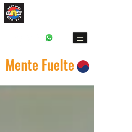
CHO SAN
Escuela de Taekwondo y Artes
Marciales en Barcelona
Mente Fuelte
El blog marcial de Escuela Cho San